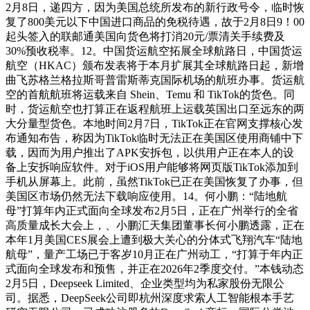
2月8日，递四方，因为美国总统所发布的新行政号令，临时恢
复了800美元以下中国进口商品的免税待遇，故于2月8日9！00
起头签入的联邮通美国向货色将打消20元/票清关手续费及
30%预收税率。12。中国货运航空拓展全球航路日，中国货运
航空（HKAC）颁布发表将于本月扩展其全球航路日起，新增
曲飞苏格兰格拉斯哥普雷斯蒂克国际机场的航班办事。货运航
空的首航航班将运载来自 Shein、Temu 和 TikTok的货色。同
时，货运航空也打算正在返程航班上运载英国出口至远东的两
大分量型货色。本地时间2月7日，TikTok正在官网支撑核心发
布通知布告，称因为TikTok临时无法正在美国区使用商铺中下
载，因而为用户推出了APK安拆包，以供用户正在本人的设
备上安拆响应软件。对于iOS用户能够将网页版TikTok添加到
手机从屏幕上。此前，虽然TikTok已正在美国恢复了办事，但
美国区市场仍然无法下载响应使用。14。何小鹏：“陆地航
母”打算年内正式面向全球发布2月5日，正在广州举行的全省
高质量成长大会上，、小鹏汇天集团董事长何小鹏透露，正在
本年1月美国CES展会上遭到极大关心的分体式飞翔汽车“陆地
航母”，量产工场已于客岁10月正在广州动工，“打算于年内正
式面向全球发布和预售，并正在2026年2季度交付。”本钱动态
2月5日，Deepseek Limited、企业类型均为私家股份无限公
司。据悉，DeepSeek公司即杭州深度求索人工智能根本手艺