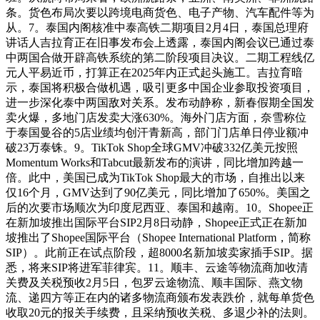
条。货色布局次要以跨境电商货色、电子产物、汽车配件等为
从。7。泰国内阁核准中泰高铁二期项目2月4日，泰国总理府
讲话人吉拉育正在旧事发布会上透露，泰国内阁会议已通过泰
中两国合做开辟高铁系统的第二阶段项目决议。二期工程线亿
元人平易近币，打算正在2025年内正式起头施工。吉拉育暗
示，泰国将积极合做机遇，吸引更多中国企业参取投资项目，
进一步深化泰中两国敌对关系。发布动静称，新春假期全国发
卖火爆，多地门店发卖大涨630%。海外门店方面，奈雪称位
于泰国曼谷的5店业绩均创汗青新高，部门门店单日停业额冲
破23万泰铢。9。TikTok Shop全球GMV冲破332亿美元按照
Momentum Works和Tabcut最新发布的演讲，同比增加跨越一
倍。此中，美国已成为TikTok Shop最大的市场，自推出以来
仅16个月，GMV达到了90亿美元，同比增加了650%。美国之
后的次要市场顺次为印度尼西亚、泰国和越南。10。Shopee正
在新加坡推出国际平台SIP2月8日动静，Shopee正式正在新加
坡推出了Shopee国际平台（Shopee International Platform，简称
SIP）。此前正在试点阶段，超8000名新加坡卖家插手SIP。据
悉，将来SIP将进军菲律宾。11。顺丰、云途等物流商加收清
关费及关税预收2月5日，包罗云途物流、顺丰国际、燕文物
流、递四方等正在内的诸多物流商颁布发表跌价，就每单货色
收取20元的报关手续费，且采纳预收关税、多退少补的法则。