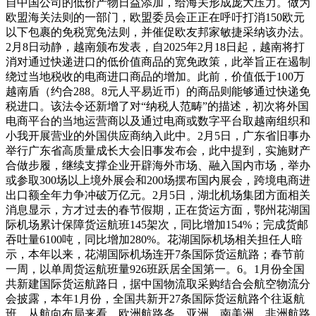
自中国公司的低价产物日益添加，给海关形成庞大压力。做为
欧盟海关法则的一部门，欧盟委员会正正在呼吁打消150欧元
以下包裹的免税宽免法则，并催促欧友邦家敏捷采纳该办法。
2月8日动静，越南颁布发表，自2025年2月18日起，越南将打
消对通过快递进口的低价值商品的宽免政策，此举旨正在遏制
绕过当地税收的电商进口商品的增加。此前，价值低于100万
越南盾（约合288。8元人平易近币）的商品则能够通过快递免
税进口。该法令还新增了对“纳税人范畴”的描述，初次将外国
电商平台的当地运营商以及通过电商或数字平台取越南组织和
小我开展营业的外国供应商纳入此中。2月5日，广东省旧事办
举行广东省高质量成长大会旧事发布会，此中提到，实施财产
合做步履，继续支撑企业开辟海外市场、融入国内市场，举办
或参取300场以上境外展会和200场摆布国内展会，跨境电商进
出口额全年力争冲破万亿元。2月5日，湖北机场集团方面相关
消息显示，方才过去的春节假期，正在货运方面，鄂州花湖国
际机场累计保障货运航班145架次，同比增加154%；完成货邮
吞吐量6100吨，同比增加280%。花湖国际机场相关担任人暗
示，本年以来，花湖国际机场连开7条国际货运航路；春节前
一周，以单周货运航班量926班跃居全国第一。6。1月份全国
共新建国际货运航路日，据中国物流取采购结合会航空物流分
会披露，本年1月份，全国共新开27条国际货运航路个往返航
班。从航向布局来看，欧洲航路条，亚洲、南美洲、非洲航路