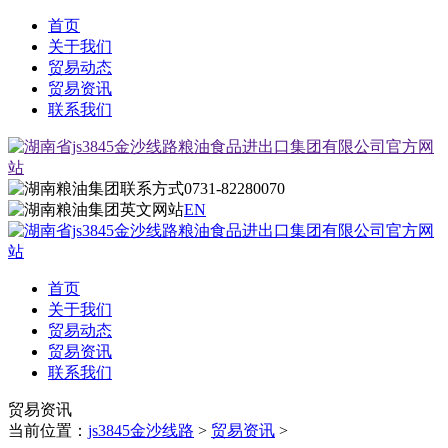
首页
关于我们
贸易动态
贸易资讯
联系我们
0731-82280070
EN
首页
关于我们
贸易动态
贸易资讯
联系我们
贸易资讯
当前位置：
js3845金沙线路
>
贸易资讯
>