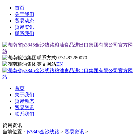
首页
关于我们
贸易动态
贸易资讯
联系我们
0731-82280070
EN
首页
关于我们
贸易动态
贸易资讯
联系我们
贸易资讯
当前位置：
js3845金沙线路
>
贸易资讯
>