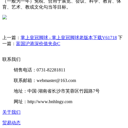
（一般为一年）免税、合用于展览、会议、科学、教育、体
育、艺术、教或文化勾当等目标。
上一篇：
掌上皇冠脚球 - 掌上皇冠脚球老版本下载V61718
下
一篇：
富国沪港深价值夹杂C
联系我们
销售电话：0731-82281811
联系邮箱：webmaster@163.com
地址：中国·湖南省长沙市芙蓉区竹园路7号
网址：http://www.bnhlngy.com
关于我们
贸易动态