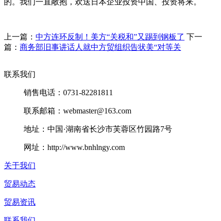
的。我们一直敞抱，欢送日本企业投资中国、投资将来。
上一篇：
中方连环反制！美方“关税和”又踢到钢板了
下一
篇：
商务部旧事讲话人就中方贸组织告状美“对等关
联系我们
销售电话：0731-82281811
联系邮箱：webmaster@163.com
地址：中国·湖南省长沙市芙蓉区竹园路7号
网址：http://www.bnhlngy.com
关于我们
贸易动态
贸易资讯
联系我们