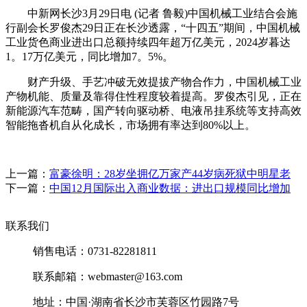
中新网长沙3月29日电 (记者 鲁毅)中国机械工业结合会施
行副会长罗俊杰29日正在长沙透露，“十四五”期间，中国机械
工业货色商业进出口总额持续四年超万亿美元，2024岁暮达
1。17万亿美元，同比增加7。5%。
财产升级、手艺冲破无效提拔产物合作力，中国机械工业
产物机能、质量及靠得住性程度较着提高。罗俊杰引见，正在
新能源汽车范畴，国产转向驱动桥、电液吊挂系统等支持高效
智能拖沓机自从化成长，市场拥有率达到80%以上。
上一篇：
富豪徐明：28岁坐拥亿万家产44岁病死狱中明星老
下一篇：
中国12月国际出入商业数据：进出口规模同比增加
联系我们
销售电话：0731-82281811
联系邮箱：webmaster@163.com
地址：中国·湖南省长沙市芙蓉区竹园路7号