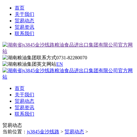
首页
关于我们
贸易动态
贸易资讯
联系我们
0731-82280070
EN
首页
关于我们
贸易动态
贸易资讯
联系我们
贸易动态
当前位置：
js3845金沙线路
>
贸易动态
>