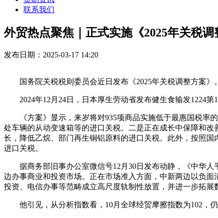
联系我们
外贸热点聚焦｜正式实施《2025年关税调
发布日期：2025-03-17 14:20
国务院关税税则委员会近日发布《2025年关税调整方案》
2024年12月24日，日本厚生劳动省发布健生食输发122
《方案》显示，来岁将对935项商品实施低于最惠国税率的
处车辆的从动变速箱等的进口关税。二是正在成长中保障和改善
长，降低乙烷、部门再生铜铝原料的进口关税。此外，按照国
进口关税。
据商务部旧事办公室微信号12月30日发布动静，《中华人平
边办事商业和投资市场。正在市场准入方面，中新两边以负面
投资、电信办事等范畴成立高尺度轨制性放置，并进一步拓展
他引见，从分析指数看，10月全球经贸摩擦指数为102，仍