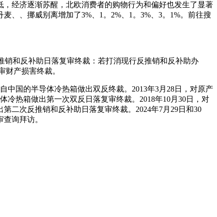
，经济逐渐苏醒，北欧消费者的购物行为和偏好也发生了显著
、、挪威别离增加了3%、1。2%、1。3%、3。1%。前往搜
做出第三次反推销和反补助日落复审终裁：若打消现行反推销和反补助办
复审财产损害终裁。
自中国的半导体冷热箱做出双反终裁。2013年3月28日，对原产
冷热箱做出第一次双反日落复审终裁。2018年10月30日，对
次反推销和反补助日落复审终裁。2024年7月29日和30
审查询拜访。