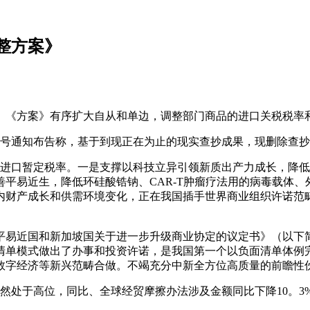
整方案》
。《方案》有序扩大自从和单边，调整部门商品的进口关税税率
4第1号通知布告称，基于到现正在为止的现实查抄成果，现删除查
进口暂定税率。一是支撑以科技立异引领新质出产力成长，降低
平易近生，降低环硅酸锆钠、CAR-T肿瘤疗法用的病毒载体
内财产成长和供需环境变化，正在我国插手世界商业组织许诺范
易近国和新加坡国关于进一步升级商业协定的议定书》（以下简称《
清单模式做出了办事和投资许诺，是我国第一个以负面清单体例
数字经济等新兴范畴合做。不竭充分中新全方位高质量的前瞻性
然处于高位，同比、全球经贸摩擦办法涉及金额同比下降10。3%