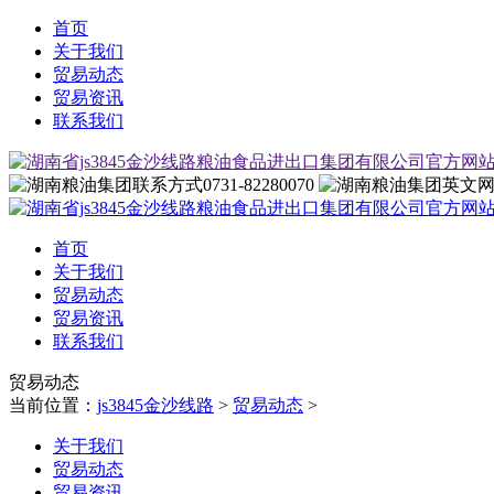
首页
关于我们
贸易动态
贸易资讯
联系我们
0731-82280070
首页
关于我们
贸易动态
贸易资讯
联系我们
贸易动态
当前位置：
js3845金沙线路
>
贸易动态
>
关于我们
贸易动态
贸易资讯